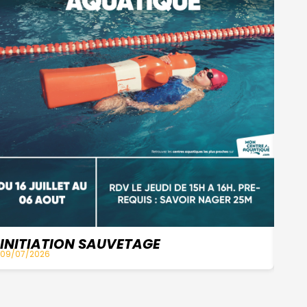
INITIATION SAUVETAGE
OF
09/07/2026
31/0