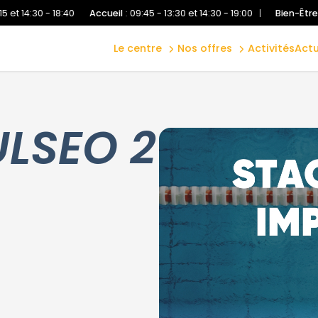
stage de
aquatique
natation adultes
 18:40
Accueil
:
09:45 - 13:30 et 14:30 - 19:00
|
Bien-Être
:
10:00 - 13:
perfectionnement
bien-être
ete 2026
le centre
nos offres
activités
act
fitness
offre pass famille
LSEO 2