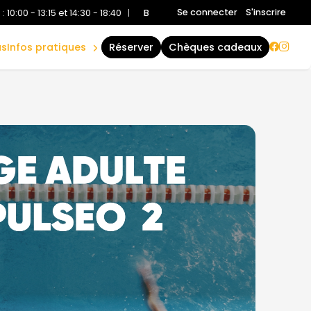
plannings
Se connecter
S'inscrire
15 et 14:30 - 18:40
|
Bassin Sportif
:
10:00 - 13:15 et 14:30 - 18:40
Accu
accès &
contact
us
infos pratiques
réserver
chèques cadeaux
règles