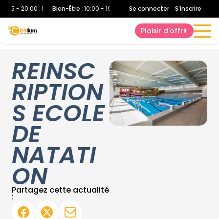
:45 - 20:00
|
Bien-Être
:
10:00 - 19:40
|
Bassin Sportif
Se connecter
:
10:00 - 19:40
S'inscrire
Plaisir d'offrir
REINSC
RIPTION
S ECOLE
DE
NATATI
ON
Partagez cette actualité
: